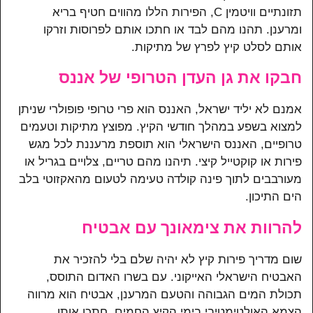
תזונתיים וויטמין C, הפירות הללו מהווים חטיף בריא
ומרענן. תהנו מהם לבד או חתכו אותם לפרוסות וזרקו
אותם לסלט קיץ לפרץ של מתיקות.
חבקו את גן העדן הטרופי של אננס
אמנם לא יליד ישראל, האננס הוא פרי טרופי פופולרי שניתן
למצוא בשפע במהלך חודשי הקיץ. מפוצץ מתיקות וטעמים
טרופיים, האננס הישראלי הוא תוספת מרעננת לכל מגש
פירות או קוקטייל קיצי. תיהנו מהם טריים, צלויים בגריל או
מעורבבים לתוך פינה קולדה טעימה לטעום מהאקזוטי בלב
הים התיכון.
להרוות את צימאונך עם אבטיח
שום מדריך פירות קיץ לא יהיה שלם בלי להזכיר את
האבטיח הישראלי האייקוני. עם בשרו האדום התוסס,
תכולת המים הגבוהה והטעם המרענן, אבטיח הוא מרווה
הצמא האולטימטיבי בימי הקיץ החמים. חתכו אותו