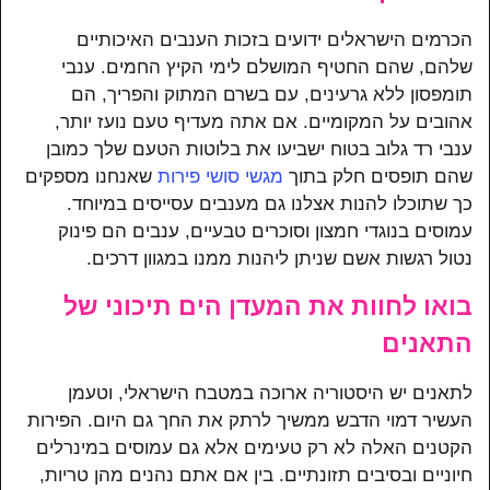
הכרמים הישראלים ידועים בזכות הענבים האיכותיים
שלהם, שהם החטיף המושלם לימי הקיץ החמים. ענבי
תומפסון ללא גרעינים, עם בשרם המתוק והפריך, הם
אהובים על המקומיים. אם אתה מעדיף טעם נועז יותר,
ענבי רד גלוב בטוח ישביעו את בלוטות הטעם שלך כמובן
שהם תופסים חלק בתוך
מגשי סושי פירות
שאנחנו מספקים
כך שתוכלו להנות אצלנו גם מענבים עסייסים במיוחד.
עמוסים בנוגדי חמצון וסוכרים טבעיים, ענבים הם פינוק
נטול רגשות אשם שניתן ליהנות ממנו במגוון דרכים.
בואו לחוות את המעדן הים תיכוני של
התאנים
לתאנים יש היסטוריה ארוכה במטבח הישראלי, וטעמן
העשיר דמוי הדבש ממשיך לרתק את החך גם היום. הפירות
הקטנים האלה לא רק טעימים אלא גם עמוסים במינרלים
חיוניים ובסיבים תזונתיים. בין אם אתם נהנים מהן טריות,