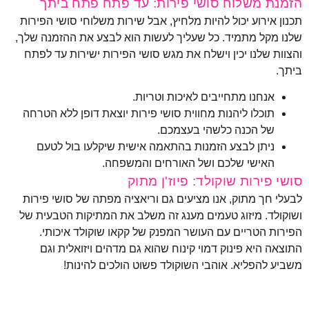
הזמנת משלוח סושי פירות: עד פתח פתח ביתך
תכנון אירוע יכול להיות מלחיץ, אבל שירות משלוחי סושי הפירות
שלנו מקל מתמיד. כל שעליך לעשות הוא לבצע את ההזמנה שלך,
והצוות שלנו יכין וישלח את מגש סושי הפירות ישירות עד לפתח
ביתך.
אנחנו מתחייבים לאיכות וטריות.
תוכלו ליהנות מחווית סושי פירות יוצאת דופן ללא הטרחה
של הכנה כלשהי בעצמכם.
ניתן לבצע הזמנות בהתאמה אישית שיקלעו בול לטעם
האישי שלכם ושל האורחים והמשפחה.
סושי פירות שוקולד: פיוז'ן מתוק
לבעלי חך מתוק, אנו מציעים גם וריאציה מפתה של סושי פירות
ושוקולד. מיזוג טעמים מענג זה משלב את המתיקות הטבעית של
הפירות הטריים עם העושר המפנק של קקאו שוקולד איכותי.
התוצאה היא פינוק דמוי קינוח שהוא גם מדהים ויזואלית וגם
משביע להפליא. אוהבי השוקולד פשוט הולכים להינות!