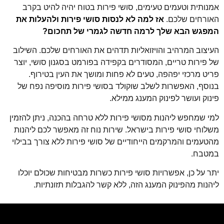
אמנותית וטעמים טעימים, סושי פירות בטוח יהיה להיט בקרב
האורחים שלכם.
אז למה לא לנסות סושי פירות ולהעלות את
המפגש הבא שלך לרמה חדשה לגמרי של תחכום?
העיצוב המרהיב והויזואליות תדהים את האורחים שלכם. השילוב
של פירות טריים, המסודרים בקפידה בפורמט בסגנון סושי, יוצר
פריט מרכזי יפהפה, טעים לא פחות ומושך את העין בטירוף.
בנוסף, האפשרות לשלב שוקולד בסושי פירות מוסיפה נפח של
פינוק ועושר לפינוק המענג ממילא.
למי שמחפש ליהנות מסושי פירות ללא טרחה בהכנה, ניתן להזמין
משלוחי סושי פירות בישראל. שירות נוח זה מאפשר לכם ליהנות
מהטעמים והמרקמים הייחודיים של סושי פירות ללא צורך בבילוי
במטבח.
יתר על כן, אפשרויות סושי פירות כשרות מבטיחות שכולם יוכלו
ליהנות מהפינוק המענג הזה, ללא קשר להגבלות תזונתיות.