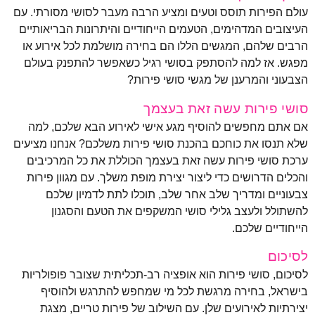
עולם הפירות תוסס וטעים ומציע הרבה מעבר לסושי מסורתי. עם
העיצובים המדהימים, הטעמים הייחודיים והיתרונות הבריאותיים
הרבים שלהם, המגשים הללו הם בחירה מושלמת לכל אירוע או
מפגש. אז למה להסתפק בסושי רגיל כשאפשר להתפנק בעולם
הצבעוני והמרענן של מגשי סושי פירות?
סושי פירות עשה זאת בעצמך
אם אתם מחפשים להוסיף מגע אישי לאירוע הבא שלכם, למה
שלא תנסו את כוחכם בהכנת סושי פירות משלכם? אנחנו מציעים
ערכת סושי פירות עשה זאת בעצמך הכוללת את כל המרכיבים
והכלים הדרושים כדי ליצור יצירת מופת משלך. עם מגוון פירות
צבעוניים ומדריך שלב אחר שלב, תוכלו לתת לדמיון שלכם
להשתולל ולעצב גלילי סושי המשקפים את הטעם והסגנון
הייחודיים שלכם.
לסיכום
לסיכום, סושי פירות הוא אופציה רב-תכליתית שצובר פופולריות
בישראל, בחירה מרגשת לכל מי שמחפש להתרגש ולהוסיף
יצירתיות לאירועים שלן. עם השילוב של פירות טריים, מצגת