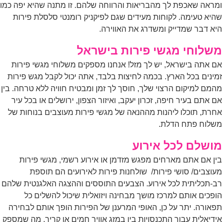
ראה שאכפת לך מהבריאות והרווחה שלהם. זו מתנה שהיא יפה כמו
יא טעימה. לקוחות מעידים שגם לפיקניק רומנטי סלסלת פירות
א דבר שמדייק ומשדרג את האווירה.
שלוחי מגשי פירות בישראל
 אתה בישראל, יש לך מזל! אנחנו מספקים משלוחי מגשי פירות
ינים בכל הארץ. בכמה לחיצות בלבד, אתה יכול לקבל מגש פירות
מם למיקום הרצוי שלך, חוסך לך זמן ומבטיח חוויה ללא טרחה. בין
 אתם בעיר חיפה, זכרון יעקב, ואיזור הצפון, ירושלים או בכל עיר
רת, תוכלו ליהנות מההנאה של מגשי פירות מעוצבים בנוחות של
לוח פתח הדלת.
ושלם לכל אירוע
ן אם אתם מארחים מפגש מזדמן או אירוע רשמי, מגשי פירות
וצבים/ סושי פירות/ שולחנות פירות לאירועים הם תוספת
-תכליתית לכל אירוע. הצבעים התוססים וההצגה האלגנטית שלהם
פכים אותם למרכז מושך מבחינה ויזואלית שיכול להשלים כל
אורה. יתר על כן, האופי המרענן של הפירות הופך אותם לבחירה
דיאלית עבור התכנסויות בין במזג אוויר חמים או קריר, מה שמספק