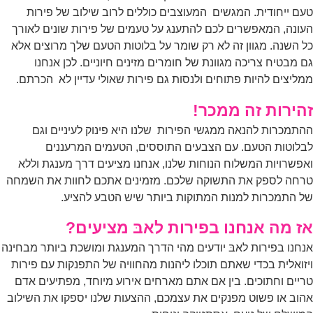
ם ייחודית. המגשים המעוצבים כוללים לרוב שילוב של פירות
ונה, המאפשרים לכם להתענג על טעמים של פירות שונים לאורך
 השנה. מגוון זה לא רק שומר על בלוטות הטעם שלך מרוצים אלא
 מבטיח צריכה מגוונת של חומרים מזינים חיוניים. לכן אנחנו
ליצים להיות פתוחים ולנסות גם פירות שאולי עדיין לא הכרתם.
הירות זה ממכר!
תמכרות להנאה ממגשי הפירות שלנו היא פינוק לעיניים וגם
לוטות הטעם. עם הצבעים התוססים, הטעמים המרעננים
פשרויות המשלוח הנוחות שלנו, אנחנו מציעים דרך מענגת וללא
חה לספק את התשוקה שלכם. מזמינים אתכם לחוות את השמחה
 התמכרות למנות המתוקות ביותר שיש הטבע להציע.
ז מה אנחנו בפירות לאבּ מציעים?
חנו בפירות לאבּ יודעים מהי הדרך המענגת ומושכת ביותר מבחינה
זואלית בכדי שאתם תוכלו ליהנות מהחוויה של התפנקות עם פירות
יים וחתוכים. בין אם אתם מארחים אירוע מיוחד, מפתיעים אדם
וב או פשוט מפנקים את עצמכם, ההצעות שלנו יספקו את השילוב