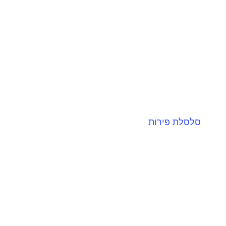
סלסלת פירות
על ידי בחירה בסלסלת פירות, אתם תומכים
בחקלאים מקומיים בישראל. ונהנים ממשלוח של
מגוון פירות עסיסיים שיהפכו...