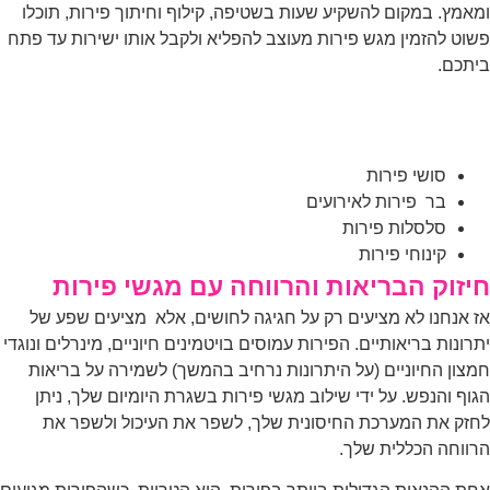
אמץ. במקום להשקיע שעות בשטיפה, קילוף וחיתוך פירות, תוכלו
וט להזמין מגש פירות מעוצב להפליא ולקבל אותו ישירות עד פתח
תכם.
וסף, אנחנו מציעים מגוון אפשרויות , מה שמבטיח שכל סועד
נה. לדוגמא:
סושי פירות
בר פירות לאירועים
סלסלות פירות
קינוחי פירות
יזוק הבריאות והרווחה עם מגשי פירות
 אנחנו לא מציעים רק על חגיגה לחושים, אלא מציעים שפע של
רונות בריאותיים. הפירות עמוסים בויטמינים חיוניים, מינרלים ונוגדי
צון החיוניים (על היתרונות נרחיב בהמשך) לשמירה על בריאות
וף והנפש. על ידי שילוב מגשי פירות בשגרת היומיום שלך, ניתן
זק את המערכת החיסונית שלך, לשפר את העיכול ולשפר את
ווחה הכללית שלך.