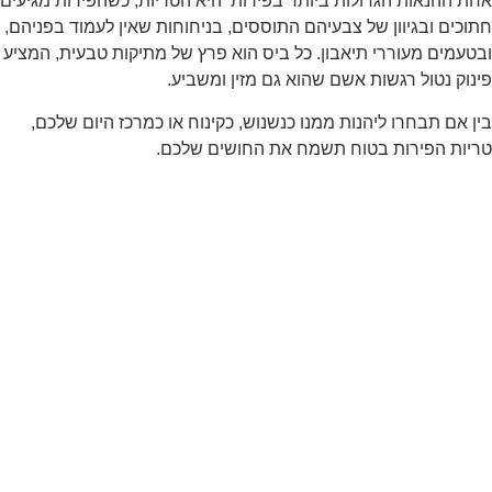
ת ההנאות הגדולות ביותר בפירות היא הטריות, כשהפירות מגיעים
וכים ובגיוון של צבעיהם התוססים, בניחוחות שאין לעמוד בפניהם,
טעמים מעוררי תיאבון. כל ביס הוא פרץ של מתיקות טבעית, המציע
נוק נטול רגשות אשם שהוא גם מזין ומשביע.
ן אם תבחרו ליהנות ממנו כנשנוש, כקינוח או כמרכז היום שלכם,
יות הפירות בטוח תשמח את החושים שלכם.