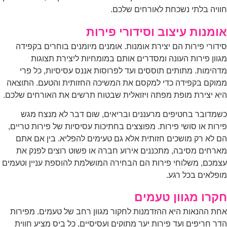
ויה בלתי נשכחת לאורחים שלכם.
ומנות עיצוב וסידורי פירות
דורי פירות הם יצירת אומנות. אומנים מיומנים בוחרים בקפידה
וון פירות העונה ומסדרים אותם במומחיות ליצירת תצוגות
הימות. מתותים תוססים ועד לפרוסות אננס עסיסיות, כל פרי
וקם בקפידה כדי למקסם את המשיכה החזותית והטעם. התוצאה
א יצירת מופת מפתה ויזואלית שבטוח תרשים את האורחים שלכם.
מדובר בחטיפים מרעננים ובריאים, שום דבר לא מנצח מגש
רות או סושי פירות. מפוצצים בחתיכות עסיסיות של פירות טריים,
 לא רק מושכים חזותית אלא גם טעימים להפליא. בין אם אתם
רחים מסיבה, מתכננים אירוע חברה או פשוט רוצים לפנק את
מכם, משלוחי פירות הם הבחירה המושלמת להוספת עניין וטעמים
פלאים בכל רגע.
קרו מגוון טעמים
ת ההנאות היא ההזדמנות לחקור מגוון רחב של טעמים. מפירות
ר חריפים ועד פירות יער מתוקים ועסיסיים, כל ביס מציע חווית