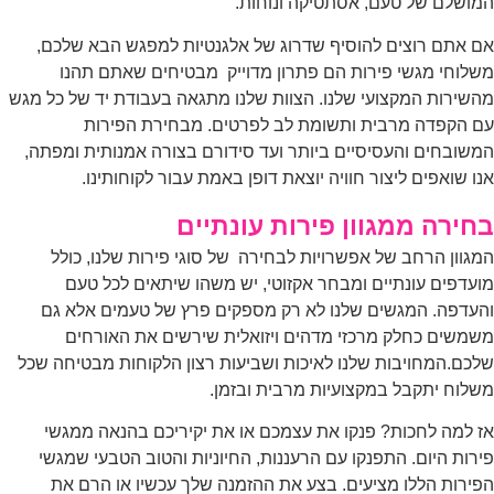
ושלם של טעם, אסתטיקה ונוחות.
 אתם רוצים להוסיף שדרוג של אלגנטיות למפגש הבא שלכם,
לוחי מגשי פירות הם פתרון מדוייק מבטיחים שאתם תהנו
שירות המקצועי שלנו. הצוות שלנו מתגאה בעבודת יד של כל מגש
 הקפדה מרבית ותשומת לב לפרטים. מבחירת הפירות
שובחים והעסיסיים ביותר ועד סידורם בצורה אמנותית ומפתה,
ו שואפים ליצור חוויה יוצאת דופן באמת עבור לקוחותינו.
חירה ממגוון פירות עונתיים
גוון הרחב של אפשרויות לבחירה של סוגי פירות שלנו, כולל
עדפים עונתיים ומבחר אקזוטי, יש משהו שיתאים לכל טעם
עדפה. המגשים שלנו לא רק מספקים פרץ של טעמים אלא גם
משים כחלק מרכזי מדהים ויזואלית שירשים את האורחים
כם.המחויבות שלנו לאיכות ושביעות רצון הלקוחות מבטיחה שכל
לוח יתקבל במקצועיות מרבית ובזמן.
 למה לחכות? פנקו את עצמכם או את יקיריכם בהנאה ממגשי
רות היום. התפנקו עם הרעננות, החיוניות והטוב הטבעי שמגשי
ירות הללו מציעים. בצע את ההזמנה שלך עכשיו או הרם את