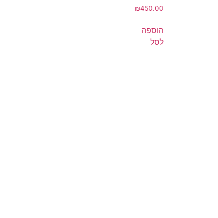
דורג
₪
450.00
5.00
מתוך 5
הוספה
לסל