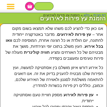
מגשי פירות
סושי פירות
סלסלת פירות
בר פירות לאירועי
דף הבית
»
בלוג
»
הזמנת עץ פירות לאירועים
הזמנת עץ פירות לאירועים
אנו כאן כדי להציע לכם משהו שלא תמצאו בשום מקום
אחר –
עץ פירות לאירועים
. מדובר באטרקציה ייחודית
לחתונה, יום הולדת או כל חגיגה אחרת, המוסיפה לכם
וואו
בכל אירוע
. העץ משלב בתוכו יופי ויצירתיות, מושך את
מבטיהם של כל האורחים ומציע
חוויה קולינרית
מעולה של
פירות טעימים ומעוצבים בקפידה.
כל אירוע דורש איזון מושלם בין אסתטיקה למעשה, ועץ
הפירות שלנו מבטיח להעניק בדיוק את זה. אנו דואגים
להתאמה מושלמת לסגנון ולאווירה של האירוע שלכם,
וכמובן, כוללים רק פירות בכשרות למהדרין.
עץ פירות לאירוע
מספק חוויית טעם ואסתטיקה
ייחודית.
הוספת טאץ' יוקרתי ומקורי לכל אירוע.