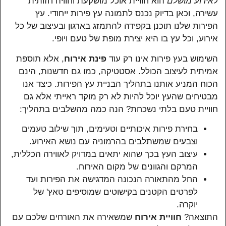
ל
אירוע מושלם
הוא חוויית אוכל מושקעת וחוויה חזותית
עשירה, וכאן בדיוק נכנס לתמונה עץ פירות ייחודי. עץ
הפירות שלנו תוכנן בקפידה להתמזג בארגון ובעיצוב של כל
אירוע, וכל עץ בו היא יצירת מופת של טעם ויופי.
השימוש בעץ פירות אינו רק עוד
פינת אירוח
, אלא תוספת
אמיתית לעיצוב הכולל. אסטטיקה, כמו גם חדשנות, הינם
הכוח המניע אותנו בתהליך הבניית עץ הפירות. כיצד אנו
מבטיחים שהעץ יוכל להיות לא רק מוקד ראייתי אלא גם
חוויית טעם בלתי נשכחת? הנה כמה מהשלבים בתהליך:
בחירת פירות איכותיים וטעימים, תוך שילוב טעמים
וצבעים שמשתלבים בהרמוניה עם נושא האירוע.
עיצוב העץ בכך שהוא יתאים במדויק לאווירה הכללית,
המרקם והגוונים של מקום האירוח.
החל מהתאורה הנכונה המדגישה את הפירות ועד
לפרטים הקטנים בקישוטים שמוסיפים טאץ' של
יוקרה.
התוצאה?
חוויית אירוח
שמשאירה את האורחים שלכם עם