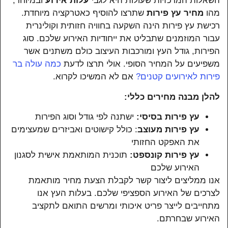
השאלות המרכזיות שעולות היא לגבי
עלות אירוע
ובמיוחד,
מהו
מחיר עץ פירות
שתרצו להוסיף כאטרקציה מיוחדת.
רכישת עץ פירות הינה השקעה בחוויה חזותית וקולינרית
עבור המוזמנים שתבליט את ייחודיות האירוע שלכם. סוג
הפירות, גודל העץ ומורכבות העיצוב כולם משתנים אשר
משפיעים על המחיר הסופי. אולי תרצו לדעת
כמה עולה בר
פירות לאירועים קטנים?
אם לא המשיכו לקרוא.
להלן מבנה מחירים כללי:
עץ פירות בסיסי:
ישתנה לפי גודל וסוג הפירות
עץ פירות מעוצב
: כולל קישוטים ואביזרים שמעצימים
את האפקט החזותי
עץ פירות קונספט:
תוכנית המותאמת אישית לסגנון
האירוע שלכם
אנו ממליצים ליצור קשר לקבלת הצעת מחיר מותאמת
לצרכים של האירוע הספציפי שלכם. בעלות העץ אנו
מתחייבים לייצר פריט איכותי ומרשים התואם לתקציב
האירוע שבחרתם.